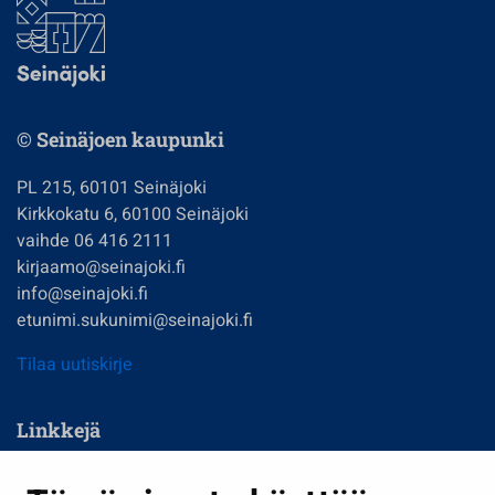
© Seinäjoen kaupunki
PL 215, 60101 Seinäjoki
Kirkkokatu 6, 60100 Seinäjoki
vaihde 06 416 2111
kirjaamo@seinajoki.fi
info@seinajoki.fi
etunimi.sukunimi@seinajoki.fi
Tilaa uutiskirje
Linkkejä
Asuminen ja ympäristö