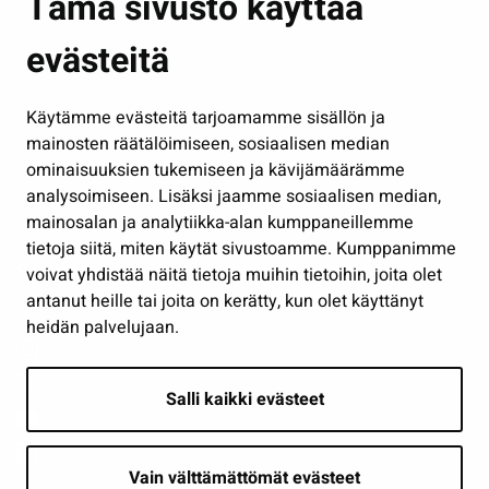
Tämä sivusto käyttää
Kasvatus ja opetus
evästeitä
Kulttuuri ja liikunta
Hallinto
Käytämme evästeitä tarjoamamme sisällön ja
Työ ja yrittäminen
mainosten räätälöimiseen, sosiaalisen median
Osallistu ja asioi
ominaisuuksien tukemiseen ja kävijämäärämme
analysoimiseen. Lisäksi jaamme sosiaalisen median,
Näytä omat evästeasetukseni
mainosalan ja analytiikka-alan kumppaneillemme
tietoja siitä, miten käytät sivustoamme. Kumppanimme
Seuraa meitä
voivat yhdistää näitä tietoja muihin tietoihin, joita olet
antanut heille tai joita on kerätty, kun olet käyttänyt
heidän palvelujaan.
Salli kaikki evästeet
Vain välttämättömät evästeet