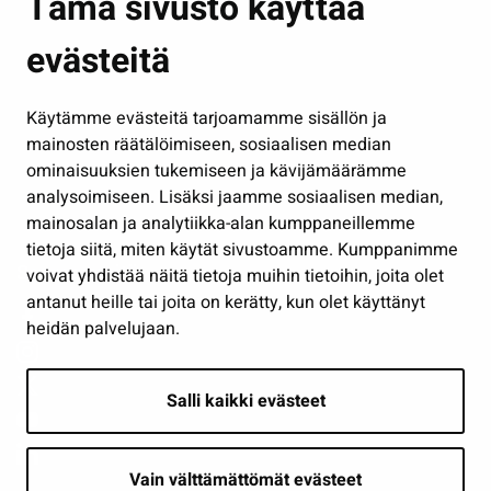
Tämä sivusto käyttää
Kasvatus ja opetus
evästeitä
Kulttuuri ja liikunta
Hallinto
Käytämme evästeitä tarjoamamme sisällön ja
Työ ja yrittäminen
mainosten räätälöimiseen, sosiaalisen median
Osallistu ja asioi
ominaisuuksien tukemiseen ja kävijämäärämme
analysoimiseen. Lisäksi jaamme sosiaalisen median,
Näytä omat evästeasetukseni
mainosalan ja analytiikka-alan kumppaneillemme
tietoja siitä, miten käytät sivustoamme. Kumppanimme
Seuraa meitä
voivat yhdistää näitä tietoja muihin tietoihin, joita olet
antanut heille tai joita on kerätty, kun olet käyttänyt
heidän palvelujaan.
Salli kaikki evästeet
Vain välttämättömät evästeet