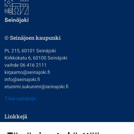
© Seinäjoen kaupunki
PL 215, 60101 Seinäjoki
Kirkkokatu 6, 60100 Seinäjoki
vaihde 06 416 2111
kirjaamo@seinajoki.fi
info@seinajoki.fi
etunimi.sukunimi@seinajoki.fi
Tilaa uutiskirje
Linkkejä
Asuminen ja ympäristö