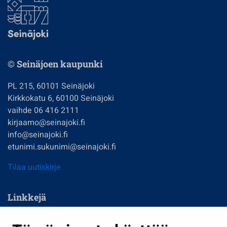
© Seinäjoen kaupunki
PL 215, 60101 Seinäjoki
Kirkkokatu 6, 60100 Seinäjoki
vaihde 06 416 2111
kirjaamo@seinajoki.fi
info@seinajoki.fi
etunimi.sukunimi@seinajoki.fi
Tilaa uutiskirje
Linkkejä
Asuminen ja ympäristö