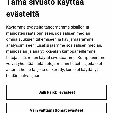
Tämä sivusto käyttää
Kasvatus ja opetus
evästeitä
Kulttuuri ja liikunta
Hallinto
Käytämme evästeitä tarjoamamme sisällön ja
Työ ja yrittäminen
mainosten räätälöimiseen, sosiaalisen median
Osallistu ja asioi
ominaisuuksien tukemiseen ja kävijämäärämme
analysoimiseen. Lisäksi jaamme sosiaalisen median,
Näytä omat evästeasetukseni
mainosalan ja analytiikka-alan kumppaneillemme
tietoja siitä, miten käytät sivustoamme. Kumppanimme
Seuraa meitä
voivat yhdistää näitä tietoja muihin tietoihin, joita olet
antanut heille tai joita on kerätty, kun olet käyttänyt
heidän palvelujaan.
Salli kaikki evästeet
Vain välttämättömät evästeet