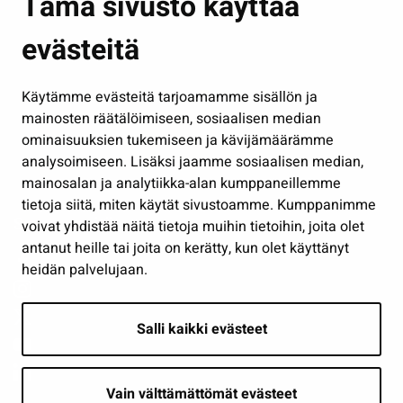
Tämä sivusto käyttää
Kasvatus ja opetus
evästeitä
Kulttuuri ja liikunta
Hallinto
Käytämme evästeitä tarjoamamme sisällön ja
Työ ja yrittäminen
mainosten räätälöimiseen, sosiaalisen median
Osallistu ja asioi
ominaisuuksien tukemiseen ja kävijämäärämme
analysoimiseen. Lisäksi jaamme sosiaalisen median,
Näytä omat evästeasetukseni
mainosalan ja analytiikka-alan kumppaneillemme
tietoja siitä, miten käytät sivustoamme. Kumppanimme
Seuraa meitä
voivat yhdistää näitä tietoja muihin tietoihin, joita olet
antanut heille tai joita on kerätty, kun olet käyttänyt
heidän palvelujaan.
Salli kaikki evästeet
Vain välttämättömät evästeet