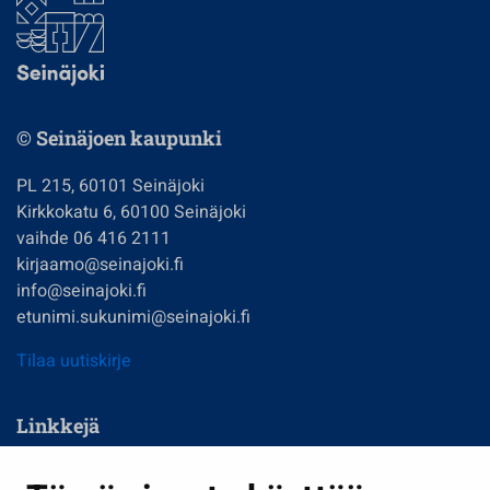
© Seinäjoen kaupunki
PL 215, 60101 Seinäjoki
Kirkkokatu 6, 60100 Seinäjoki
vaihde 06 416 2111
kirjaamo@seinajoki.fi
info@seinajoki.fi
etunimi.sukunimi@seinajoki.fi
Tilaa uutiskirje
Linkkejä
Asuminen ja ympäristö