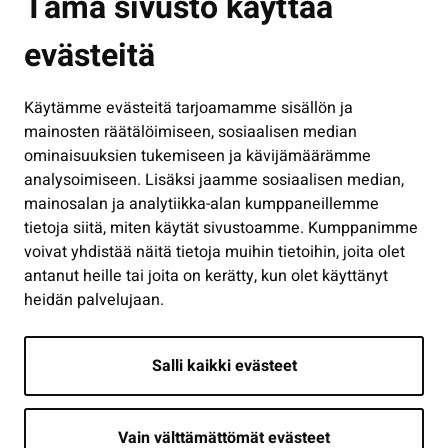
Tämä sivusto käyttää
Kasvatus ja opetus
evästeitä
Kulttuuri ja liikunta
Hallinto
Käytämme evästeitä tarjoamamme sisällön ja
Työ ja yrittäminen
mainosten räätälöimiseen, sosiaalisen median
Osallistu ja asioi
ominaisuuksien tukemiseen ja kävijämäärämme
analysoimiseen. Lisäksi jaamme sosiaalisen median,
Näytä omat evästeasetukseni
mainosalan ja analytiikka-alan kumppaneillemme
tietoja siitä, miten käytät sivustoamme. Kumppanimme
Seuraa meitä
voivat yhdistää näitä tietoja muihin tietoihin, joita olet
antanut heille tai joita on kerätty, kun olet käyttänyt
heidän palvelujaan.
Salli kaikki evästeet
Vain välttämättömät evästeet