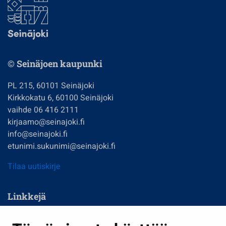
© Seinäjoen kaupunki
PL 215, 60101 Seinäjoki
Kirkkokatu 6, 60100 Seinäjoki
vaihde 06 416 2111
kirjaamo@seinajoki.fi
info@seinajoki.fi
etunimi.sukunimi@seinajoki.fi
Tilaa uutiskirje
Linkkejä
Asuminen ja ympäristö