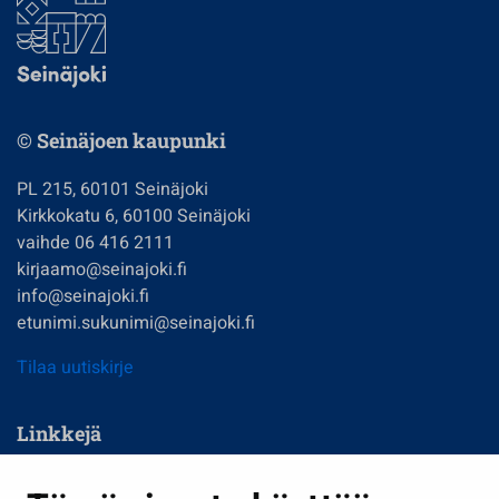
© Seinäjoen kaupunki
PL 215, 60101 Seinäjoki
Kirkkokatu 6, 60100 Seinäjoki
vaihde 06 416 2111
kirjaamo@seinajoki.fi
info@seinajoki.fi
etunimi.sukunimi@seinajoki.fi
Tilaa uutiskirje
Linkkejä
Asuminen ja ympäristö