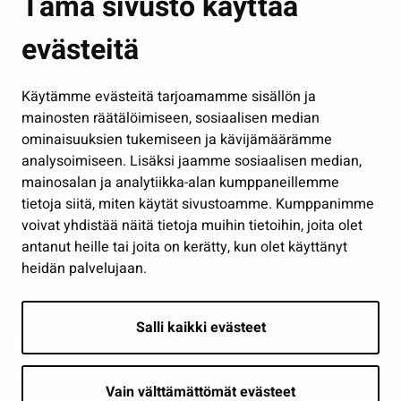
Tämä sivusto käyttää
Kasvatus ja opetus
evästeitä
Kulttuuri ja liikunta
Hallinto
Käytämme evästeitä tarjoamamme sisällön ja
Työ ja yrittäminen
mainosten räätälöimiseen, sosiaalisen median
Osallistu ja asioi
ominaisuuksien tukemiseen ja kävijämäärämme
analysoimiseen. Lisäksi jaamme sosiaalisen median,
Näytä omat evästeasetukseni
mainosalan ja analytiikka-alan kumppaneillemme
tietoja siitä, miten käytät sivustoamme. Kumppanimme
Seuraa meitä
voivat yhdistää näitä tietoja muihin tietoihin, joita olet
antanut heille tai joita on kerätty, kun olet käyttänyt
heidän palvelujaan.
Salli kaikki evästeet
Vain välttämättömät evästeet