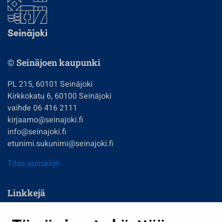
© Seinäjoen kaupunki
PL 215, 60101 Seinäjoki
Kirkkokatu 6, 60100 Seinäjoki
vaihde 06 416 2111
kirjaamo@seinajoki.fi
info@seinajoki.fi
etunimi.sukunimi@seinajoki.fi
Tilaa uutiskirje
Linkkejä
Asuminen ja ympäristö