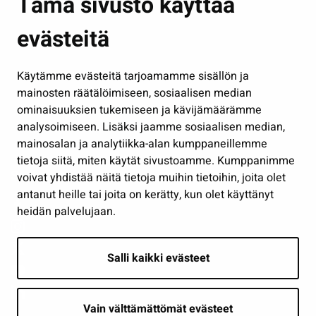
Tämä sivusto käyttää
Kasvatus ja opetus
evästeitä
Kulttuuri ja liikunta
Hallinto
Käytämme evästeitä tarjoamamme sisällön ja
Työ ja yrittäminen
mainosten räätälöimiseen, sosiaalisen median
Osallistu ja asioi
ominaisuuksien tukemiseen ja kävijämäärämme
analysoimiseen. Lisäksi jaamme sosiaalisen median,
Näytä omat evästeasetukseni
mainosalan ja analytiikka-alan kumppaneillemme
tietoja siitä, miten käytät sivustoamme. Kumppanimme
Seuraa meitä
voivat yhdistää näitä tietoja muihin tietoihin, joita olet
antanut heille tai joita on kerätty, kun olet käyttänyt
heidän palvelujaan.
Salli kaikki evästeet
Vain välttämättömät evästeet