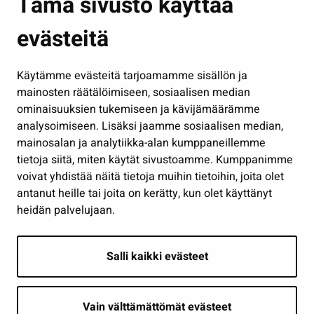
Tämä sivusto käyttää
Kasvatus ja opetus
evästeitä
Kulttuuri ja liikunta
Hallinto
Käytämme evästeitä tarjoamamme sisällön ja
Työ ja yrittäminen
mainosten räätälöimiseen, sosiaalisen median
Osallistu ja asioi
ominaisuuksien tukemiseen ja kävijämäärämme
analysoimiseen. Lisäksi jaamme sosiaalisen median,
Näytä omat evästeasetukseni
mainosalan ja analytiikka-alan kumppaneillemme
tietoja siitä, miten käytät sivustoamme. Kumppanimme
Seuraa meitä
voivat yhdistää näitä tietoja muihin tietoihin, joita olet
antanut heille tai joita on kerätty, kun olet käyttänyt
heidän palvelujaan.
Salli kaikki evästeet
Vain välttämättömät evästeet