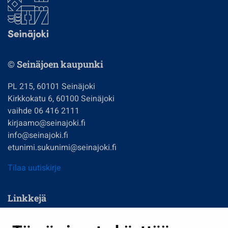
© Seinäjoen kaupunki
PL 215, 60101 Seinäjoki
Kirkkokatu 6, 60100 Seinäjoki
vaihde 06 416 2111
kirjaamo@seinajoki.fi
info@seinajoki.fi
etunimi.sukunimi@seinajoki.fi
Tilaa uutiskirje
Linkkejä
Asuminen ja ympäristö