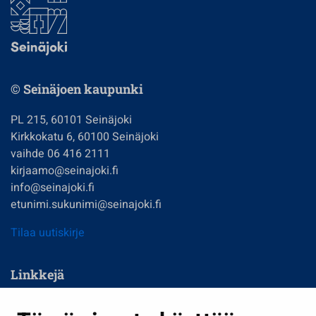
© Seinäjoen kaupunki
PL 215, 60101 Seinäjoki
Kirkkokatu 6, 60100 Seinäjoki
vaihde 06 416 2111
kirjaamo@seinajoki.fi
info@seinajoki.fi
etunimi.sukunimi@seinajoki.fi
Tilaa uutiskirje
Linkkejä
Asuminen ja ympäristö