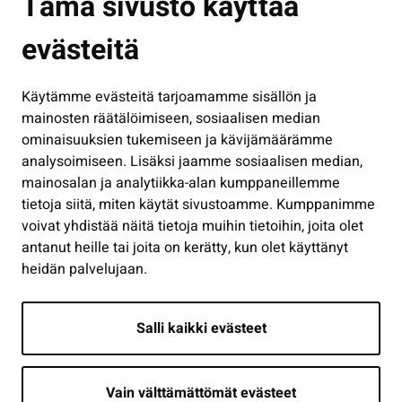
Tämä sivusto käyttää
Kasvatus ja opetus
evästeitä
Kulttuuri ja liikunta
Hallinto
Käytämme evästeitä tarjoamamme sisällön ja
Työ ja yrittäminen
mainosten räätälöimiseen, sosiaalisen median
Osallistu ja asioi
ominaisuuksien tukemiseen ja kävijämäärämme
analysoimiseen. Lisäksi jaamme sosiaalisen median,
Näytä omat evästeasetukseni
mainosalan ja analytiikka-alan kumppaneillemme
tietoja siitä, miten käytät sivustoamme. Kumppanimme
Seuraa meitä
voivat yhdistää näitä tietoja muihin tietoihin, joita olet
antanut heille tai joita on kerätty, kun olet käyttänyt
heidän palvelujaan.
Salli kaikki evästeet
Vain välttämättömät evästeet