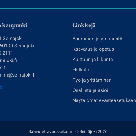
n kaupunki
Linkkejä
1 Seinäjoki
Asuminen ja ympäristö
 60100 Seinäjoki
Kasvatus ja opetus
6 2111
Kulttuuri ja liikunta
ajoki.fi
i.fi
Hallinto
imi@seinajoki.fi
Työ ja yrittäminen
je
Osallistu ja asioi
Näytä omat evästeasetuksen
Saavutettavuusseloste
| © Seinäjoki 2026