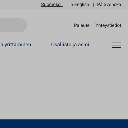
Suomeksi
In English
På Svenska
Sii
Palaute
Yhteystiedot
ja yrittäminen
Osallistu ja asioi