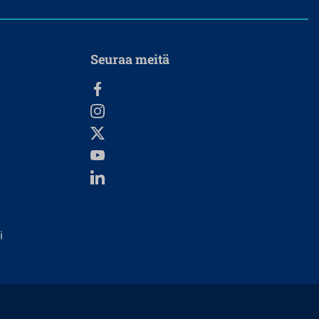
Seuraa meitä
i