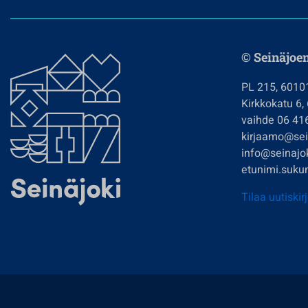
© Seinäjoe
PL 215, 6010
Kirkkokatu 6,
vaihde 06 41
kirjaamo@sein
info@seinajok
etunimi.sukun
Tilaa uutiskir