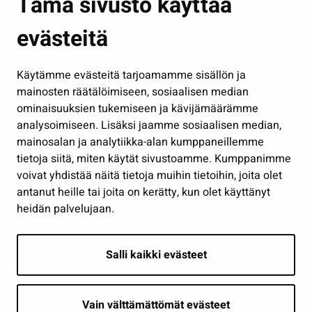
Tämä sivusto käyttää
Kasvatus ja opetus
evästeitä
Kulttuuri ja liikunta
Hallinto
Käytämme evästeitä tarjoamamme sisällön ja
Työ ja yrittäminen
mainosten räätälöimiseen, sosiaalisen median
Osallistu ja asioi
ominaisuuksien tukemiseen ja kävijämäärämme
analysoimiseen. Lisäksi jaamme sosiaalisen median,
Näytä omat evästeasetukseni
mainosalan ja analytiikka-alan kumppaneillemme
tietoja siitä, miten käytät sivustoamme. Kumppanimme
Seuraa meitä
voivat yhdistää näitä tietoja muihin tietoihin, joita olet
antanut heille tai joita on kerätty, kun olet käyttänyt
heidän palvelujaan.
Salli kaikki evästeet
Vain välttämättömät evästeet