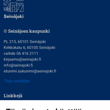
© Seinäjoen kaupunki
PL 215, 60101 Seinäjoki
Kirkkokatu 6, 60100 Seinäjoki
vaihde 06 416 2111
kirjaamo@seinajoki.fi
info@seinajoki.fi
etunimi.sukunimi@seinajoki.fi
Tilaa uutiskirje
Linkkejä
Asuminen ja ympäristö