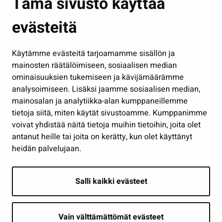
Tämä sivusto käyttää
Kasvatus ja opetus
evästeitä
Kulttuuri ja liikunta
Hallinto
Käytämme evästeitä tarjoamamme sisällön ja
Työ ja yrittäminen
mainosten räätälöimiseen, sosiaalisen median
Osallistu ja asioi
ominaisuuksien tukemiseen ja kävijämäärämme
analysoimiseen. Lisäksi jaamme sosiaalisen median,
Näytä omat evästeasetukseni
mainosalan ja analytiikka-alan kumppaneillemme
tietoja siitä, miten käytät sivustoamme. Kumppanimme
Seuraa meitä
voivat yhdistää näitä tietoja muihin tietoihin, joita olet
antanut heille tai joita on kerätty, kun olet käyttänyt
heidän palvelujaan.
Salli kaikki evästeet
Vain välttämättömät evästeet