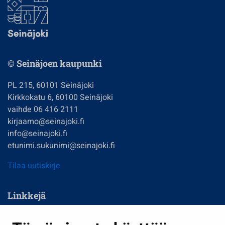
© Seinäjoen kaupunki
PL 215, 60101 Seinäjoki
Kirkkokatu 6, 60100 Seinäjoki
vaihde 06 416 2111
kirjaamo@seinajoki.fi
info@seinajoki.fi
etunimi.sukunimi@seinajoki.fi
Tilaa uutiskirje
Linkkejä
Asuminen ja ympäristö