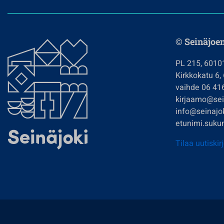
© Seinäjoe
PL 215, 6010
Kirkkokatu 6,
vaihde 06 41
kirjaamo@sein
info@seinajok
etunimi.sukun
Tilaa uutiskir