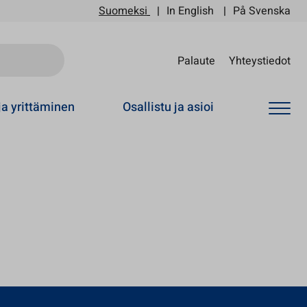
Suomeksi
In English
På Svenska
Sii
Palaute
Yhteystiedot
ja yrittäminen
Osallistu ja asioi