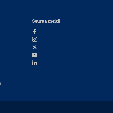
Seuraa meitä
i