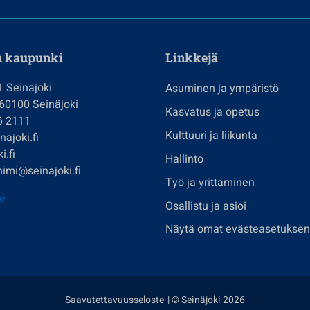
n kaupunki
Linkkejä
1 Seinäjoki
Asuminen ja ympäristö
 60100 Seinäjoki
Kasvatus ja opetus
6 2111
Kulttuuri ja liikunta
ajoki.fi
i.fi
Hallinto
imi@seinajoki.fi
Työ ja yrittäminen
je
Osallistu ja asioi
Näytä omat evästeasetuksen
Saavutettavuusseloste
| © Seinäjoki 2026