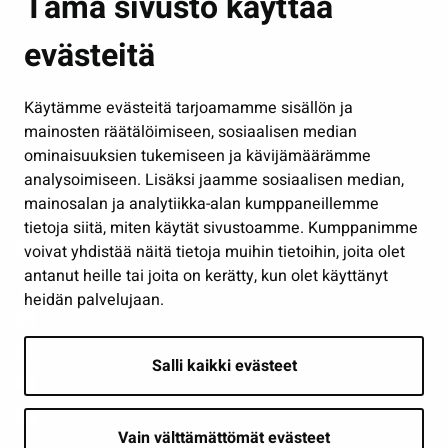
Tämä sivusto käyttää
Kasvatus ja opetus
evästeitä
Kulttuuri ja liikunta
Hallinto
Käytämme evästeitä tarjoamamme sisällön ja
Työ ja yrittäminen
mainosten räätälöimiseen, sosiaalisen median
Osallistu ja asioi
ominaisuuksien tukemiseen ja kävijämäärämme
analysoimiseen. Lisäksi jaamme sosiaalisen median,
Näytä omat evästeasetukseni
mainosalan ja analytiikka-alan kumppaneillemme
tietoja siitä, miten käytät sivustoamme. Kumppanimme
Seuraa meitä
voivat yhdistää näitä tietoja muihin tietoihin, joita olet
antanut heille tai joita on kerätty, kun olet käyttänyt
heidän palvelujaan.
Salli kaikki evästeet
Vain välttämättömät evästeet