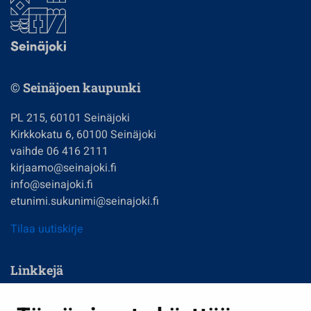
© Seinäjoen kaupunki
PL 215, 60101 Seinäjoki
Kirkkokatu 6, 60100 Seinäjoki
vaihde 06 416 2111
kirjaamo@seinajoki.fi
info@seinajoki.fi
etunimi.sukunimi@seinajoki.fi
Tilaa uutiskirje
Linkkejä
Asuminen ja ympäristö