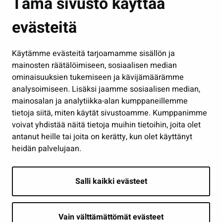
Tämä sivusto käyttää
Kasvatus ja opetus
evästeitä
Kulttuuri ja liikunta
Hallinto
Käytämme evästeitä tarjoamamme sisällön ja
Työ ja yrittäminen
mainosten räätälöimiseen, sosiaalisen median
Osallistu ja asioi
ominaisuuksien tukemiseen ja kävijämäärämme
analysoimiseen. Lisäksi jaamme sosiaalisen median,
Näytä omat evästeasetukseni
mainosalan ja analytiikka-alan kumppaneillemme
tietoja siitä, miten käytät sivustoamme. Kumppanimme
Seuraa meitä
voivat yhdistää näitä tietoja muihin tietoihin, joita olet
antanut heille tai joita on kerätty, kun olet käyttänyt
heidän palvelujaan.
Salli kaikki evästeet
Vain välttämättömät evästeet