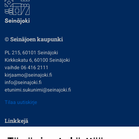
© Seinäjoen kaupunki
PL 215, 60101 Seinäjoki
Kirkkokatu 6, 60100 Seinäjoki
vaihde 06 416 2111
kirjaamo@seinajoki.fi
info@seinajoki.fi
etunimi.sukunimi@seinajoki.fi
Tilaa uutiskirje
Linkkejä
Asuminen ja ympäristö