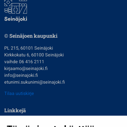
© Seinäjoen kaupunki
PL 215, 60101 Seinäjoki
Kirkkokatu 6, 60100 Seinäjoki
vaihde 06 416 2111
kirjaamo@seinajoki.fi
info@seinajoki.fi
etunimi.sukunimi@seinajoki.fi
Tilaa uutiskirje
Linkkejä
Asuminen ja ympäristö