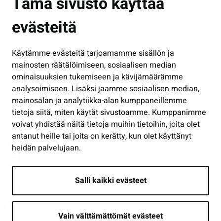
Tämä sivusto käyttää
Kasvatus ja opetus
evästeitä
Kulttuuri ja liikunta
Hallinto
Käytämme evästeitä tarjoamamme sisällön ja
Työ ja yrittäminen
mainosten räätälöimiseen, sosiaalisen median
Osallistu ja asioi
ominaisuuksien tukemiseen ja kävijämäärämme
analysoimiseen. Lisäksi jaamme sosiaalisen median,
Näytä omat evästeasetukseni
mainosalan ja analytiikka-alan kumppaneillemme
tietoja siitä, miten käytät sivustoamme. Kumppanimme
Seuraa meitä
voivat yhdistää näitä tietoja muihin tietoihin, joita olet
antanut heille tai joita on kerätty, kun olet käyttänyt
heidän palvelujaan.
Salli kaikki evästeet
Vain välttämättömät evästeet