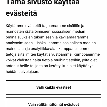
Tämä sivusto käyttää
Kasvatus ja opetus
evästeitä
Kulttuuri ja liikunta
Hallinto
Käytämme evästeitä tarjoamamme sisällön ja
Työ ja yrittäminen
mainosten räätälöimiseen, sosiaalisen median
Osallistu ja asioi
ominaisuuksien tukemiseen ja kävijämäärämme
analysoimiseen. Lisäksi jaamme sosiaalisen median,
Näytä omat evästeasetukseni
mainosalan ja analytiikka-alan kumppaneillemme
tietoja siitä, miten käytät sivustoamme. Kumppanimme
Seuraa meitä
voivat yhdistää näitä tietoja muihin tietoihin, joita olet
antanut heille tai joita on kerätty, kun olet käyttänyt
heidän palvelujaan.
Salli kaikki evästeet
Vain välttämättömät evästeet