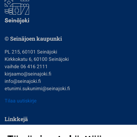
© Seinäjoen kaupunki
PL 215, 60101 Seinäjoki
Kirkkokatu 6, 60100 Seinäjoki
vaihde 06 416 2111
kirjaamo@seinajoki.fi
info@seinajoki.fi
etunimi.sukunimi@seinajoki.fi
Tilaa uutiskirje
Linkkejä
Asuminen ja ympäristö