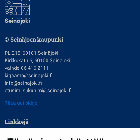
© Seinäjoen kaupunki
PL 215, 60101 Seinäjoki
Kirkkokatu 6, 60100 Seinäjoki
vaihde 06 416 2111
kirjaamo@seinajoki.fi
info@seinajoki.fi
etunimi.sukunimi@seinajoki.fi
Tilaa uutiskirje
Linkkejä
Asuminen ja ympäristö