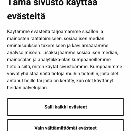
Tämä sivusto käyttää
Kasvatus ja opetus
evästeitä
Kulttuuri ja liikunta
Hallinto
Käytämme evästeitä tarjoamamme sisällön ja
Työ ja yrittäminen
mainosten räätälöimiseen, sosiaalisen median
Osallistu ja asioi
ominaisuuksien tukemiseen ja kävijämäärämme
analysoimiseen. Lisäksi jaamme sosiaalisen median,
Näytä omat evästeasetukseni
mainosalan ja analytiikka-alan kumppaneillemme
tietoja siitä, miten käytät sivustoamme. Kumppanimme
Seuraa meitä
voivat yhdistää näitä tietoja muihin tietoihin, joita olet
antanut heille tai joita on kerätty, kun olet käyttänyt
heidän palvelujaan.
Salli kaikki evästeet
Vain välttämättömät evästeet