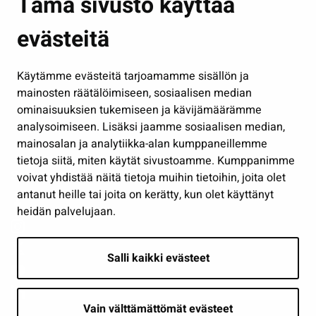
Tämä sivusto käyttää
Kasvatus ja opetus
evästeitä
Kulttuuri ja liikunta
Hallinto
Käytämme evästeitä tarjoamamme sisällön ja
Työ ja yrittäminen
mainosten räätälöimiseen, sosiaalisen median
Osallistu ja asioi
ominaisuuksien tukemiseen ja kävijämäärämme
analysoimiseen. Lisäksi jaamme sosiaalisen median,
Näytä omat evästeasetukseni
mainosalan ja analytiikka-alan kumppaneillemme
tietoja siitä, miten käytät sivustoamme. Kumppanimme
Seuraa meitä
voivat yhdistää näitä tietoja muihin tietoihin, joita olet
antanut heille tai joita on kerätty, kun olet käyttänyt
heidän palvelujaan.
Salli kaikki evästeet
Vain välttämättömät evästeet