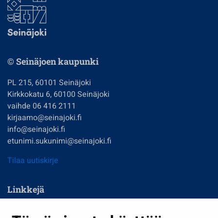
© Seinäjoen kaupunki
PL 215, 60101 Seinäjoki
Kirkkokatu 6, 60100 Seinäjoki
vaihde 06 416 2111
kirjaamo@seinajoki.fi
info@seinajoki.fi
etunimi.sukunimi@seinajoki.fi
Tilaa uutiskirje
Linkkejä
Asuminen ja ympäristö