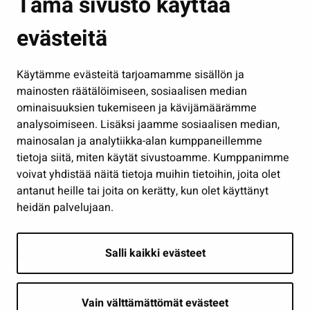
Tämä sivusto käyttää
Kasvatus ja opetus
evästeitä
Kulttuuri ja liikunta
Hallinto
Käytämme evästeitä tarjoamamme sisällön ja
Työ ja yrittäminen
mainosten räätälöimiseen, sosiaalisen median
Osallistu ja asioi
ominaisuuksien tukemiseen ja kävijämäärämme
analysoimiseen. Lisäksi jaamme sosiaalisen median,
Näytä omat evästeasetukseni
mainosalan ja analytiikka-alan kumppaneillemme
tietoja siitä, miten käytät sivustoamme. Kumppanimme
Seuraa meitä
voivat yhdistää näitä tietoja muihin tietoihin, joita olet
antanut heille tai joita on kerätty, kun olet käyttänyt
heidän palvelujaan.
Salli kaikki evästeet
Vain välttämättömät evästeet