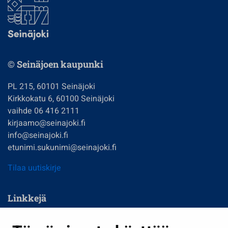
© Seinäjoen kaupunki
PL 215, 60101 Seinäjoki
Kirkkokatu 6, 60100 Seinäjoki
vaihde 06 416 2111
kirjaamo@seinajoki.fi
info@seinajoki.fi
etunimi.sukunimi@seinajoki.fi
Tilaa uutiskirje
Linkkejä
Asuminen ja ympäristö