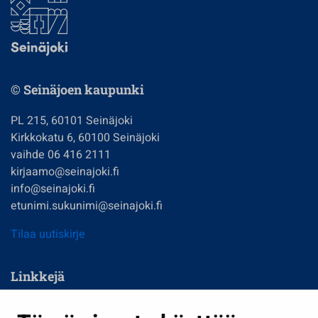
© Seinäjoen kaupunki
PL 215, 60101 Seinäjoki
Kirkkokatu 6, 60100 Seinäjoki
vaihde 06 416 2111
kirjaamo@seinajoki.fi
info@seinajoki.fi
etunimi.sukunimi@seinajoki.fi
Tilaa uutiskirje
Linkkejä
Asuminen ja ympäristö