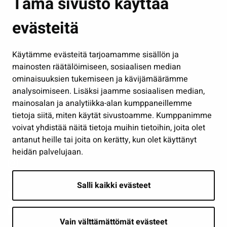
Tämä sivusto käyttää
Kasvatus ja opetus
evästeitä
Kulttuuri ja liikunta
Hallinto
Käytämme evästeitä tarjoamamme sisällön ja
Työ ja yrittäminen
mainosten räätälöimiseen, sosiaalisen median
Osallistu ja asioi
ominaisuuksien tukemiseen ja kävijämäärämme
analysoimiseen. Lisäksi jaamme sosiaalisen median,
Näytä omat evästeasetukseni
mainosalan ja analytiikka-alan kumppaneillemme
tietoja siitä, miten käytät sivustoamme. Kumppanimme
Seuraa meitä
voivat yhdistää näitä tietoja muihin tietoihin, joita olet
antanut heille tai joita on kerätty, kun olet käyttänyt
heidän palvelujaan.
Salli kaikki evästeet
Vain välttämättömät evästeet