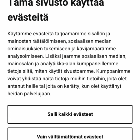
Tämä sivusto käyttää
Kasvatus ja opetus
evästeitä
Kulttuuri ja liikunta
Hallinto
Käytämme evästeitä tarjoamamme sisällön ja
Työ ja yrittäminen
mainosten räätälöimiseen, sosiaalisen median
Osallistu ja asioi
ominaisuuksien tukemiseen ja kävijämäärämme
analysoimiseen. Lisäksi jaamme sosiaalisen median,
Näytä omat evästeasetukseni
mainosalan ja analytiikka-alan kumppaneillemme
tietoja siitä, miten käytät sivustoamme. Kumppanimme
Seuraa meitä
voivat yhdistää näitä tietoja muihin tietoihin, joita olet
antanut heille tai joita on kerätty, kun olet käyttänyt
heidän palvelujaan.
Salli kaikki evästeet
Vain välttämättömät evästeet