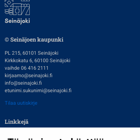
© Seinäjoen kaupunki
PL 215, 60101 Seinäjoki
Kirkkokatu 6, 60100 Seinäjoki
vaihde 06 416 2111
kirjaamo@seinajoki.fi
info@seinajoki.fi
etunimi.sukunimi@seinajoki.fi
Tilaa uutiskirje
Linkkejä
Asuminen ja ympäristö