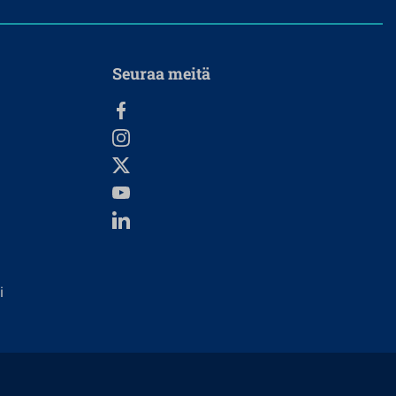
Seuraa meitä
i