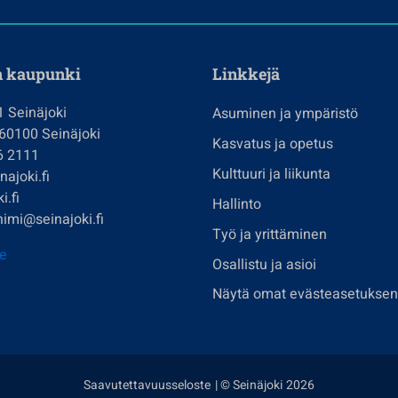
n kaupunki
Linkkejä
1 Seinäjoki
Asuminen ja ympäristö
 60100 Seinäjoki
Kasvatus ja opetus
6 2111
Kulttuuri ja liikunta
ajoki.fi
i.fi
Hallinto
imi@seinajoki.fi
Työ ja yrittäminen
je
Osallistu ja asioi
Näytä omat evästeasetuksen
Saavutettavuusseloste
| © Seinäjoki 2026