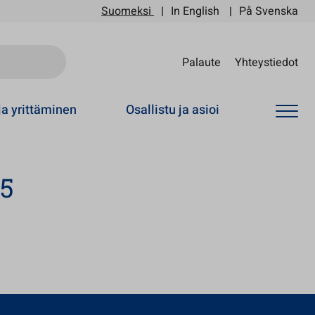
Suomeksi
In English
På Svenska
Sii
Palaute
Yhteystiedot
ja yrittäminen
Osallistu ja asioi
15