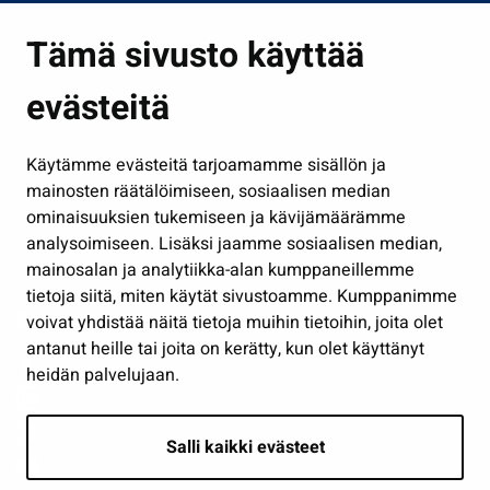
Asuminen ja ympäristö
Tämä sivusto käyttää
Kasvatus ja opetus
evästeitä
Kulttuuri ja liikunta
Hallinto
Käytämme evästeitä tarjoamamme sisällön ja
Työ ja yrittäminen
mainosten räätälöimiseen, sosiaalisen median
Osallistu ja asioi
ominaisuuksien tukemiseen ja kävijämäärämme
analysoimiseen. Lisäksi jaamme sosiaalisen median,
Näytä omat evästeasetukseni
mainosalan ja analytiikka-alan kumppaneillemme
tietoja siitä, miten käytät sivustoamme. Kumppanimme
Seuraa meitä
voivat yhdistää näitä tietoja muihin tietoihin, joita olet
antanut heille tai joita on kerätty, kun olet käyttänyt
heidän palvelujaan.
Salli kaikki evästeet