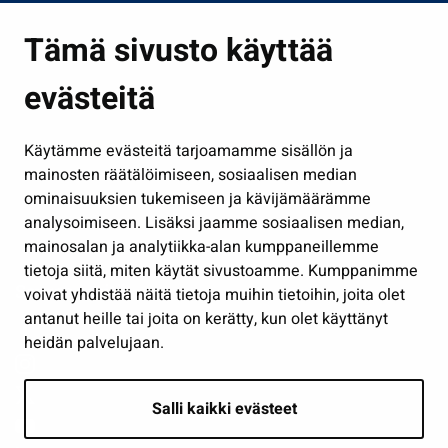
Asuminen ja ympäristö
Tämä sivusto käyttää
Kasvatus ja opetus
evästeitä
Kulttuuri ja liikunta
Hallinto
Käytämme evästeitä tarjoamamme sisällön ja
Työ ja yrittäminen
mainosten räätälöimiseen, sosiaalisen median
Osallistu ja asioi
ominaisuuksien tukemiseen ja kävijämäärämme
analysoimiseen. Lisäksi jaamme sosiaalisen median,
Näytä omat evästeasetukseni
mainosalan ja analytiikka-alan kumppaneillemme
tietoja siitä, miten käytät sivustoamme. Kumppanimme
Seuraa meitä
voivat yhdistää näitä tietoja muihin tietoihin, joita olet
antanut heille tai joita on kerätty, kun olet käyttänyt
heidän palvelujaan.
Salli kaikki evästeet