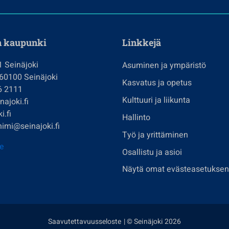
n kaupunki
Linkkejä
1 Seinäjoki
Asuminen ja ympäristö
 60100 Seinäjoki
Kasvatus ja opetus
6 2111
Kulttuuri ja liikunta
ajoki.fi
i.fi
Hallinto
imi@seinajoki.fi
Työ ja yrittäminen
je
Osallistu ja asioi
Näytä omat evästeasetuksen
Saavutettavuusseloste
| © Seinäjoki 2026