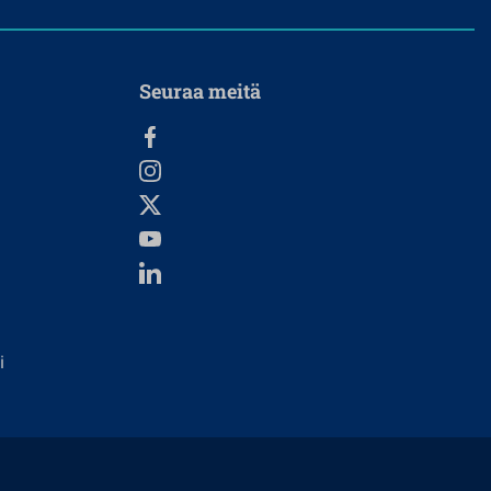
Seuraa meitä
i