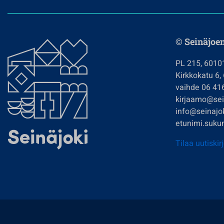
© Seinäjoe
PL 215, 6010
Kirkkokatu 6,
vaihde 06 41
kirjaamo@sein
info@seinajok
etunimi.sukun
Tilaa uutiskir