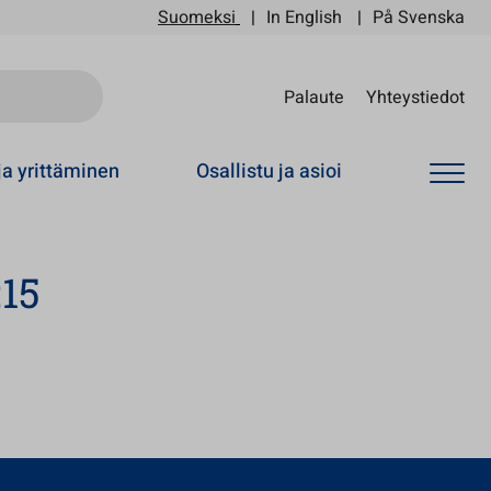
Suomeksi
In English
På Svenska
Sii
Palaute
Yhteystiedot
ja yrittäminen
Osallistu ja asioi
:15