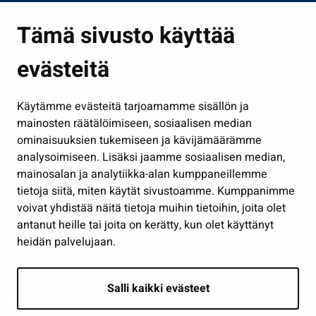
Asuminen ja ympäristö
Tämä sivusto käyttää
Kasvatus ja opetus
evästeitä
Kulttuuri ja liikunta
Hallinto
Käytämme evästeitä tarjoamamme sisällön ja
Työ ja yrittäminen
mainosten räätälöimiseen, sosiaalisen median
Osallistu ja asioi
ominaisuuksien tukemiseen ja kävijämäärämme
analysoimiseen. Lisäksi jaamme sosiaalisen median,
Näytä omat evästeasetukseni
mainosalan ja analytiikka-alan kumppaneillemme
tietoja siitä, miten käytät sivustoamme. Kumppanimme
Seuraa meitä
voivat yhdistää näitä tietoja muihin tietoihin, joita olet
antanut heille tai joita on kerätty, kun olet käyttänyt
heidän palvelujaan.
Salli kaikki evästeet