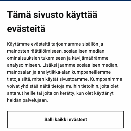
Asuminen ja ympäristö
Tämä sivusto käyttää
Kasvatus ja opetus
evästeitä
Kulttuuri ja liikunta
Hallinto
Käytämme evästeitä tarjoamamme sisällön ja
Työ ja yrittäminen
mainosten räätälöimiseen, sosiaalisen median
Osallistu ja asioi
ominaisuuksien tukemiseen ja kävijämäärämme
analysoimiseen. Lisäksi jaamme sosiaalisen median,
Näytä omat evästeasetukseni
mainosalan ja analytiikka-alan kumppaneillemme
tietoja siitä, miten käytät sivustoamme. Kumppanimme
Seuraa meitä
voivat yhdistää näitä tietoja muihin tietoihin, joita olet
antanut heille tai joita on kerätty, kun olet käyttänyt
heidän palvelujaan.
Salli kaikki evästeet