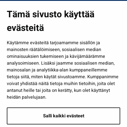
Asuminen ja ympäristö
Tämä sivusto käyttää
Kasvatus ja opetus
evästeitä
Kulttuuri ja liikunta
Hallinto
Käytämme evästeitä tarjoamamme sisällön ja
Työ ja yrittäminen
mainosten räätälöimiseen, sosiaalisen median
Osallistu ja asioi
ominaisuuksien tukemiseen ja kävijämäärämme
analysoimiseen. Lisäksi jaamme sosiaalisen median,
Näytä omat evästeasetukseni
mainosalan ja analytiikka-alan kumppaneillemme
tietoja siitä, miten käytät sivustoamme. Kumppanimme
Seuraa meitä
voivat yhdistää näitä tietoja muihin tietoihin, joita olet
antanut heille tai joita on kerätty, kun olet käyttänyt
heidän palvelujaan.
Salli kaikki evästeet