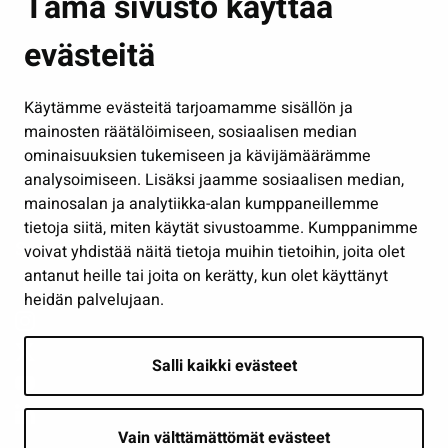
Tämä sivusto käyttää
Kasvatus ja opetus
evästeitä
Kulttuuri ja liikunta
Hallinto
Käytämme evästeitä tarjoamamme sisällön ja
Työ ja yrittäminen
mainosten räätälöimiseen, sosiaalisen median
Osallistu ja asioi
ominaisuuksien tukemiseen ja kävijämäärämme
analysoimiseen. Lisäksi jaamme sosiaalisen median,
Näytä omat evästeasetukseni
mainosalan ja analytiikka-alan kumppaneillemme
tietoja siitä, miten käytät sivustoamme. Kumppanimme
Seuraa meitä
voivat yhdistää näitä tietoja muihin tietoihin, joita olet
antanut heille tai joita on kerätty, kun olet käyttänyt
heidän palvelujaan.
Salli kaikki evästeet
Vain välttämättömät evästeet