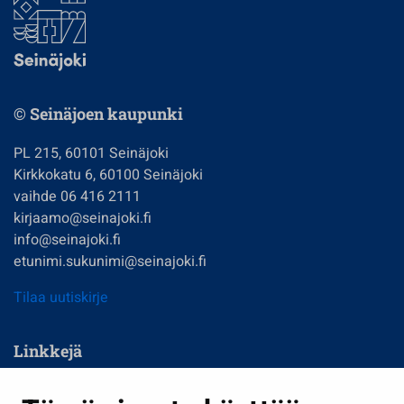
© Seinäjoen kaupunki
PL 215, 60101 Seinäjoki
Kirkkokatu 6, 60100 Seinäjoki
vaihde 06 416 2111
kirjaamo@seinajoki.fi
info@seinajoki.fi
etunimi.sukunimi@seinajoki.fi
Tilaa uutiskirje
Linkkejä
Asuminen ja ympäristö