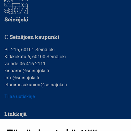
© Seinäjoen kaupunki
PL 215, 60101 Seinäjoki
Kirkkokatu 6, 60100 Seinäjoki
vaihde 06 416 2111
kirjaamo@seinajoki.fi
info@seinajoki.fi
etunimi.sukunimi@seinajoki.fi
Tilaa uutiskirje
Linkkejä
Asuminen ja ympäristö