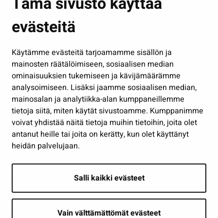
Tämä sivusto käyttää
Kasvatus ja opetus
evästeitä
Kulttuuri ja liikunta
Hallinto
Käytämme evästeitä tarjoamamme sisällön ja
Työ ja yrittäminen
mainosten räätälöimiseen, sosiaalisen median
Osallistu ja asioi
ominaisuuksien tukemiseen ja kävijämäärämme
analysoimiseen. Lisäksi jaamme sosiaalisen median,
Näytä omat evästeasetukseni
mainosalan ja analytiikka-alan kumppaneillemme
tietoja siitä, miten käytät sivustoamme. Kumppanimme
Seuraa meitä
voivat yhdistää näitä tietoja muihin tietoihin, joita olet
antanut heille tai joita on kerätty, kun olet käyttänyt
heidän palvelujaan.
Salli kaikki evästeet
Vain välttämättömät evästeet