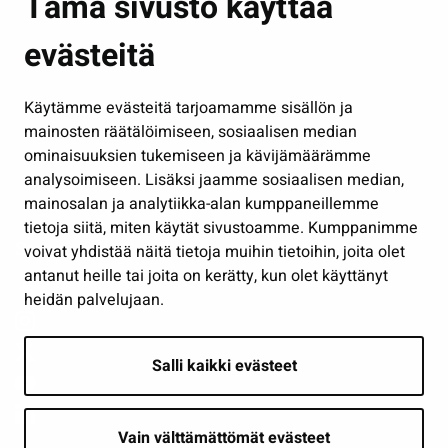
Tämä sivusto käyttää
Kasvatus ja opetus
evästeitä
Kulttuuri ja liikunta
Hallinto
Käytämme evästeitä tarjoamamme sisällön ja
Työ ja yrittäminen
mainosten räätälöimiseen, sosiaalisen median
Osallistu ja asioi
ominaisuuksien tukemiseen ja kävijämäärämme
analysoimiseen. Lisäksi jaamme sosiaalisen median,
Näytä omat evästeasetukseni
mainosalan ja analytiikka-alan kumppaneillemme
tietoja siitä, miten käytät sivustoamme. Kumppanimme
Seuraa meitä
voivat yhdistää näitä tietoja muihin tietoihin, joita olet
antanut heille tai joita on kerätty, kun olet käyttänyt
heidän palvelujaan.
Salli kaikki evästeet
Vain välttämättömät evästeet