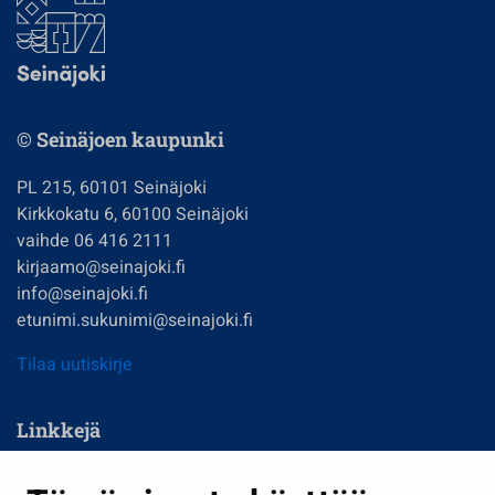
© Seinäjoen kaupunki
PL 215, 60101 Seinäjoki
Kirkkokatu 6, 60100 Seinäjoki
vaihde 06 416 2111
kirjaamo@seinajoki.fi
info@seinajoki.fi
etunimi.sukunimi@seinajoki.fi
Tilaa uutiskirje
Linkkejä
Asuminen ja ympäristö