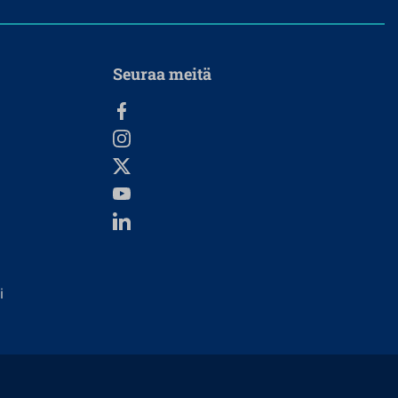
Seuraa meitä
i