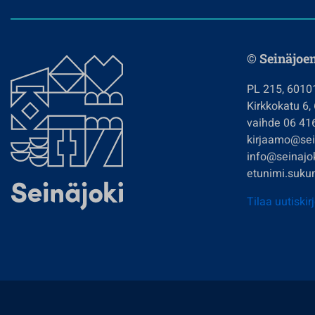
© Seinäjoe
PL 215, 6010
Kirkkokatu 6,
vaihde 06 41
kirjaamo@sein
info@seinajok
etunimi.sukun
Tilaa uutiskir