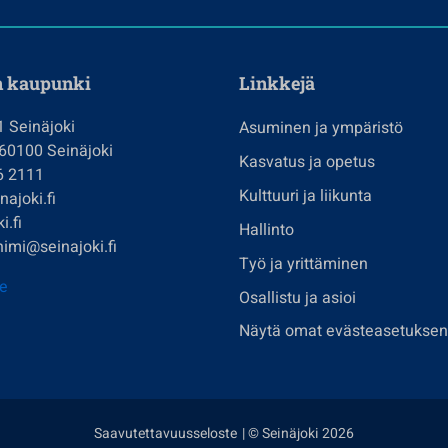
n kaupunki
Linkkejä
1 Seinäjoki
Asuminen ja ympäristö
 60100 Seinäjoki
Kasvatus ja opetus
6 2111
Kulttuuri ja liikunta
ajoki.fi
i.fi
Hallinto
imi@seinajoki.fi
Työ ja yrittäminen
je
Osallistu ja asioi
Näytä omat evästeasetuksen
Saavutettavuusseloste
| © Seinäjoki 2026