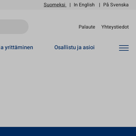
Suomeksi
In English
På Svenska
Sii
Palaute
Yhteystiedot
ja yrittäminen
Osallistu ja asioi