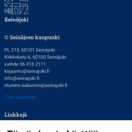
© Seinäjoen kaupunki
PL 215, 60101 Seinäjoki
Kirkkokatu 6, 60100 Seinäjoki
vaihde 06 416 2111
kirjaamo@seinajoki.fi
info@seinajoki.fi
etunimi.sukunimi@seinajoki.fi
Tilaa uutiskirje
Linkkejä
Asuminen ja ympäristö