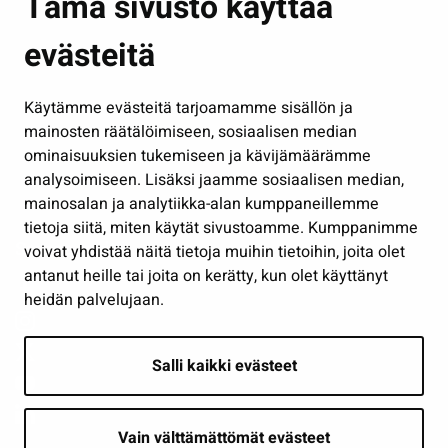
Tämä sivusto käyttää
Kasvatus ja opetus
evästeitä
Kulttuuri ja liikunta
Hallinto
Käytämme evästeitä tarjoamamme sisällön ja
Työ ja yrittäminen
mainosten räätälöimiseen, sosiaalisen median
Osallistu ja asioi
ominaisuuksien tukemiseen ja kävijämäärämme
analysoimiseen. Lisäksi jaamme sosiaalisen median,
Näytä omat evästeasetukseni
mainosalan ja analytiikka-alan kumppaneillemme
tietoja siitä, miten käytät sivustoamme. Kumppanimme
Seuraa meitä
voivat yhdistää näitä tietoja muihin tietoihin, joita olet
antanut heille tai joita on kerätty, kun olet käyttänyt
heidän palvelujaan.
Salli kaikki evästeet
Vain välttämättömät evästeet