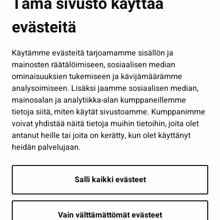
Tämä sivusto käyttää
Kasvatus ja opetus
evästeitä
Kulttuuri ja liikunta
Hallinto
Käytämme evästeitä tarjoamamme sisällön ja
Työ ja yrittäminen
mainosten räätälöimiseen, sosiaalisen median
Osallistu ja asioi
ominaisuuksien tukemiseen ja kävijämäärämme
analysoimiseen. Lisäksi jaamme sosiaalisen median,
Näytä omat evästeasetukseni
mainosalan ja analytiikka-alan kumppaneillemme
tietoja siitä, miten käytät sivustoamme. Kumppanimme
Seuraa meitä
voivat yhdistää näitä tietoja muihin tietoihin, joita olet
antanut heille tai joita on kerätty, kun olet käyttänyt
heidän palvelujaan.
Salli kaikki evästeet
Vain välttämättömät evästeet