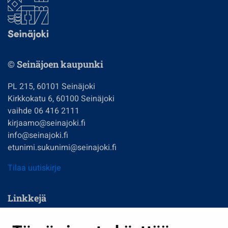
© Seinäjoen kaupunki
PL 215, 60101 Seinäjoki
Kirkkokatu 6, 60100 Seinäjoki
vaihde 06 416 2111
kirjaamo@seinajoki.fi
info@seinajoki.fi
etunimi.sukunimi@seinajoki.fi
Tilaa uutiskirje
Linkkejä
Asuminen ja ympäristö