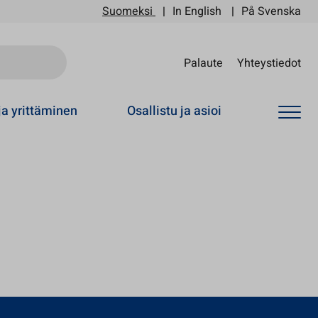
Suomeksi
In English
På Svenska
Sii
Palaute
Yhteystiedot
ja yrittäminen
Osallistu ja asioi