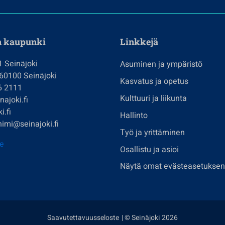
n kaupunki
Linkkejä
1 Seinäjoki
Asuminen ja ympäristö
 60100 Seinäjoki
Kasvatus ja opetus
6 2111
Kulttuuri ja liikunta
ajoki.fi
i.fi
Hallinto
imi@seinajoki.fi
Työ ja yrittäminen
je
Osallistu ja asioi
Näytä omat evästeasetuksen
Saavutettavuusseloste
| © Seinäjoki 2026