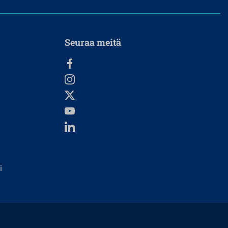
Seuraa meitä
i