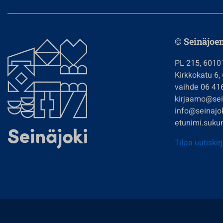
© Seinäjoe
PL 215, 6010
Kirkkokatu 6,
vaihde 06 41
kirjaamo@sein
info@seinajok
etunimi.sukun
Tilaa uutiskir