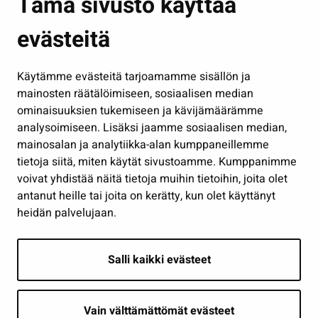
Tämä sivusto käyttää
Kasvatus ja opetus
evästeitä
Kulttuuri ja liikunta
Hallinto
Käytämme evästeitä tarjoamamme sisällön ja
Työ ja yrittäminen
mainosten räätälöimiseen, sosiaalisen median
Osallistu ja asioi
ominaisuuksien tukemiseen ja kävijämäärämme
analysoimiseen. Lisäksi jaamme sosiaalisen median,
Näytä omat evästeasetukseni
mainosalan ja analytiikka-alan kumppaneillemme
tietoja siitä, miten käytät sivustoamme. Kumppanimme
Seuraa meitä
voivat yhdistää näitä tietoja muihin tietoihin, joita olet
antanut heille tai joita on kerätty, kun olet käyttänyt
heidän palvelujaan.
Salli kaikki evästeet
Vain välttämättömät evästeet