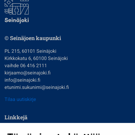
© Seinäjoen kaupunki
PL 215, 60101 Seinäjoki
Kirkkokatu 6, 60100 Seinäjoki
vaihde 06 416 2111
kirjaamo@seinajoki.fi
info@seinajoki.fi
etunimi.sukunimi@seinajoki.fi
Tilaa uutiskirje
Linkkejä
Asuminen ja ympäristö