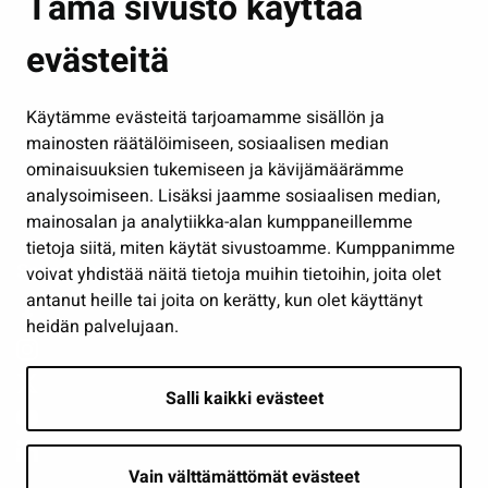
Tämä sivusto käyttää
Kasvatus ja opetus
evästeitä
Kulttuuri ja liikunta
Hallinto
Käytämme evästeitä tarjoamamme sisällön ja
Työ ja yrittäminen
mainosten räätälöimiseen, sosiaalisen median
Osallistu ja asioi
ominaisuuksien tukemiseen ja kävijämäärämme
analysoimiseen. Lisäksi jaamme sosiaalisen median,
Näytä omat evästeasetukseni
mainosalan ja analytiikka-alan kumppaneillemme
tietoja siitä, miten käytät sivustoamme. Kumppanimme
Seuraa meitä
voivat yhdistää näitä tietoja muihin tietoihin, joita olet
antanut heille tai joita on kerätty, kun olet käyttänyt
heidän palvelujaan.
Salli kaikki evästeet
Vain välttämättömät evästeet