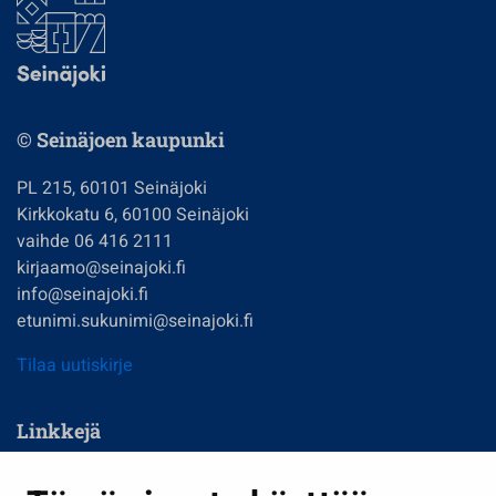
© Seinäjoen kaupunki
PL 215, 60101 Seinäjoki
Kirkkokatu 6, 60100 Seinäjoki
vaihde 06 416 2111
kirjaamo@seinajoki.fi
info@seinajoki.fi
etunimi.sukunimi@seinajoki.fi
Tilaa uutiskirje
Linkkejä
Asuminen ja ympäristö