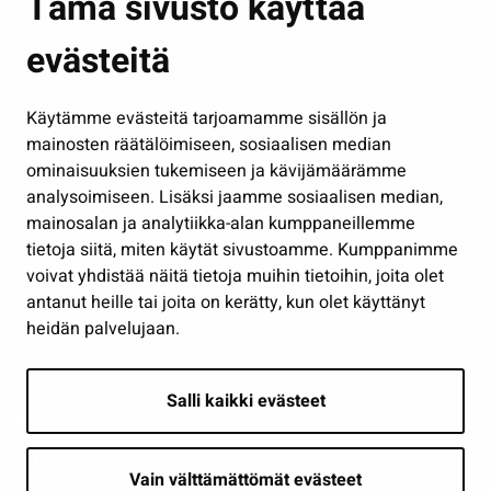
Tämä sivusto käyttää
Kasvatus ja opetus
evästeitä
Kulttuuri ja liikunta
Hallinto
Käytämme evästeitä tarjoamamme sisällön ja
Työ ja yrittäminen
mainosten räätälöimiseen, sosiaalisen median
Osallistu ja asioi
ominaisuuksien tukemiseen ja kävijämäärämme
analysoimiseen. Lisäksi jaamme sosiaalisen median,
Näytä omat evästeasetukseni
mainosalan ja analytiikka-alan kumppaneillemme
tietoja siitä, miten käytät sivustoamme. Kumppanimme
Seuraa meitä
voivat yhdistää näitä tietoja muihin tietoihin, joita olet
antanut heille tai joita on kerätty, kun olet käyttänyt
heidän palvelujaan.
Salli kaikki evästeet
Vain välttämättömät evästeet