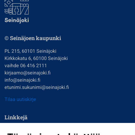
© Seinäjoen kaupunki
PL 215, 60101 Seinäjoki
Kirkkokatu 6, 60100 Seinäjoki
vaihde 06 416 2111
kirjaamo@seinajoki.fi
info@seinajoki.fi
etunimi.sukunimi@seinajoki.fi
Tilaa uutiskirje
Linkkejä
Asuminen ja ympäristö