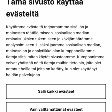
Tämä sivusto käyttää
Kasvatus ja opetus
evästeitä
Kulttuuri ja liikunta
Hallinto
Käytämme evästeitä tarjoamamme sisällön ja
Työ ja yrittäminen
mainosten räätälöimiseen, sosiaalisen median
Osallistu ja asioi
ominaisuuksien tukemiseen ja kävijämäärämme
analysoimiseen. Lisäksi jaamme sosiaalisen median,
Näytä omat evästeasetukseni
mainosalan ja analytiikka-alan kumppaneillemme
tietoja siitä, miten käytät sivustoamme. Kumppanimme
Seuraa meitä
voivat yhdistää näitä tietoja muihin tietoihin, joita olet
antanut heille tai joita on kerätty, kun olet käyttänyt
heidän palvelujaan.
Salli kaikki evästeet
Vain välttämättömät evästeet