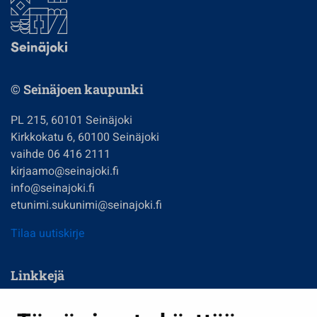
© Seinäjoen kaupunki
PL 215, 60101 Seinäjoki
Kirkkokatu 6, 60100 Seinäjoki
vaihde 06 416 2111
kirjaamo@seinajoki.fi
info@seinajoki.fi
etunimi.sukunimi@seinajoki.fi
Tilaa uutiskirje
Linkkejä
Asuminen ja ympäristö