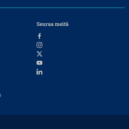
Seuraa meitä
i