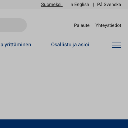
Suomeksi
In English
På Svenska
Sii
Palaute
Yhteystiedot
ja yrittäminen
Osallistu ja asioi