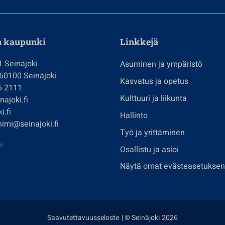
n kaupunki
Linkkejä
1 Seinäjoki
Asuminen ja ympäristö
 60100 Seinäjoki
Kasvatus ja opetus
6 2111
Kulttuuri ja liikunta
ajoki.fi
i.fi
Hallinto
imi@seinajoki.fi
Työ ja yrittäminen
je
Osallistu ja asioi
Näytä omat evästeasetuksen
Saavutettavuusseloste
| © Seinäjoki 2026