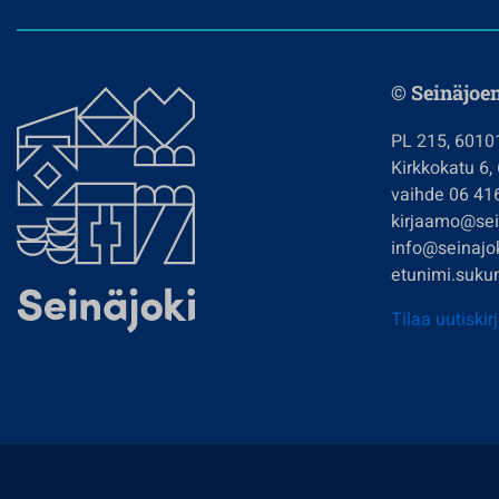
© Seinäjoe
PL 215, 6010
Kirkkokatu 6,
vaihde 06 41
kirjaamo@sein
info@seinajok
etunimi.sukun
Tilaa uutiskir