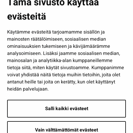
Tämä sivusto käyttää
Kasvatus ja opetus
evästeitä
Kulttuuri ja liikunta
Hallinto
Käytämme evästeitä tarjoamamme sisällön ja
Työ ja yrittäminen
mainosten räätälöimiseen, sosiaalisen median
Osallistu ja asioi
ominaisuuksien tukemiseen ja kävijämäärämme
analysoimiseen. Lisäksi jaamme sosiaalisen median,
Näytä omat evästeasetukseni
mainosalan ja analytiikka-alan kumppaneillemme
tietoja siitä, miten käytät sivustoamme. Kumppanimme
Seuraa meitä
voivat yhdistää näitä tietoja muihin tietoihin, joita olet
antanut heille tai joita on kerätty, kun olet käyttänyt
heidän palvelujaan.
Salli kaikki evästeet
Vain välttämättömät evästeet