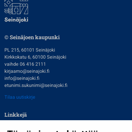
© Seinäjoen kaupunki
PL 215, 60101 Seinäjoki
Kirkkokatu 6, 60100 Seinäjoki
vaihde 06 416 2111
kirjaamo@seinajoki.fi
info@seinajoki.fi
etunimi.sukunimi@seinajoki.fi
Tilaa uutiskirje
Linkkejä
Asuminen ja ympäristö