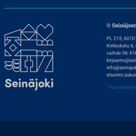
© Seinäjoe
PL 215, 6010
Kirkkokatu 6,
vaihde 06 41
kirjaamo@sein
info@seinajok
etunimi.sukun
Tilaa uutiskir