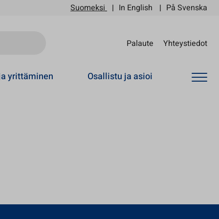
Suomeksi
In English
På Svenska
Sii
Palaute
Yhteystiedot
ja yrittäminen
Osallistu ja asioi