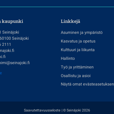
n kaupunki
Linkkejä
1 Seinäjoki
Asuminen ja ympäristö
 60100 Seinäjoki
Kasvatus ja opetus
6 2111
Kulttuuri ja liikunta
ajoki.fi
i.fi
Hallinto
imi@seinajoki.fi
Työ ja yrittäminen
je
Osallistu ja asioi
Näytä omat evästeasetuksen
Saavutettavuusseloste
| © Seinäjoki 2026