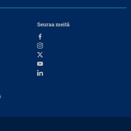
Seuraa meitä
i