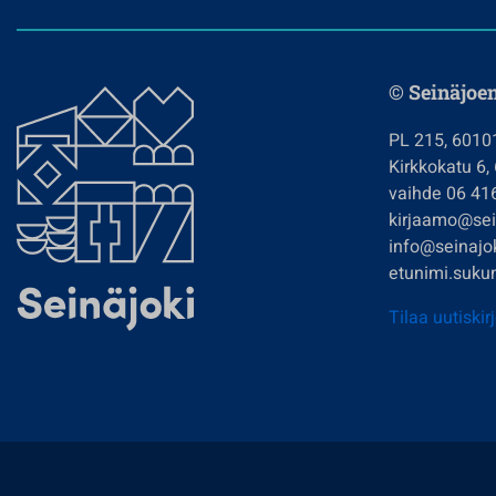
© Seinäjoe
PL 215, 6010
Kirkkokatu 6,
vaihde 06 41
kirjaamo@sein
info@seinajok
etunimi.sukun
Tilaa uutiskir