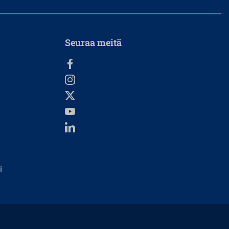
Seuraa meitä
i