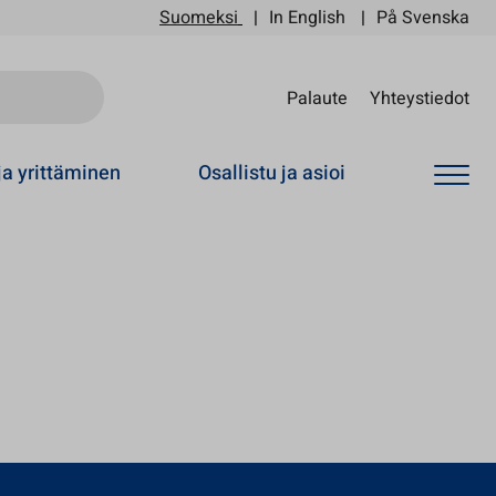
Suomeksi
In English
På Svenska
Sii
Palaute
Yhteystiedot
ja yrittäminen
Osallistu ja asioi