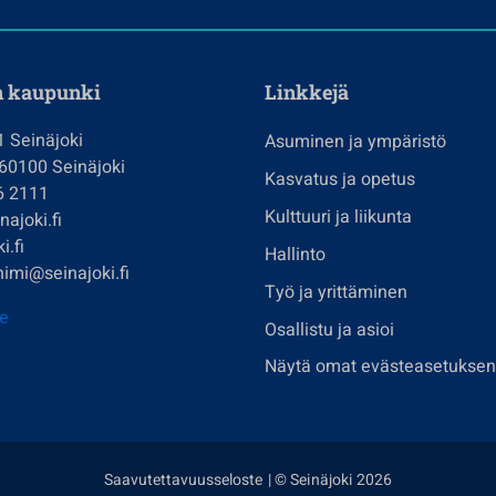
n kaupunki
Linkkejä
1 Seinäjoki
Asuminen ja ympäristö
 60100 Seinäjoki
Kasvatus ja opetus
6 2111
Kulttuuri ja liikunta
ajoki.fi
i.fi
Hallinto
imi@seinajoki.fi
Työ ja yrittäminen
je
Osallistu ja asioi
Näytä omat evästeasetuksen
Saavutettavuusseloste
| © Seinäjoki 2026