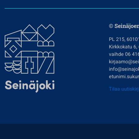
© Seinäjoe
PL 215, 6010
Kirkkokatu 6,
vaihde 06 41
kirjaamo@sein
info@seinajok
etunimi.sukun
Tilaa uutiskir