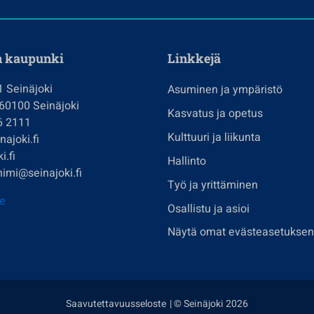
n kaupunki
Linkkejä
1 Seinäjoki
Asuminen ja ympäristö
 60100 Seinäjoki
Kasvatus ja opetus
6 2111
Kulttuuri ja liikunta
ajoki.fi
i.fi
Hallinto
imi@seinajoki.fi
Työ ja yrittäminen
je
Osallistu ja asioi
Näytä omat evästeasetuksen
Saavutettavuusseloste
| © Seinäjoki 2026