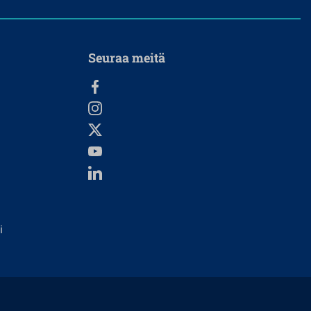
Seuraa meitä
i