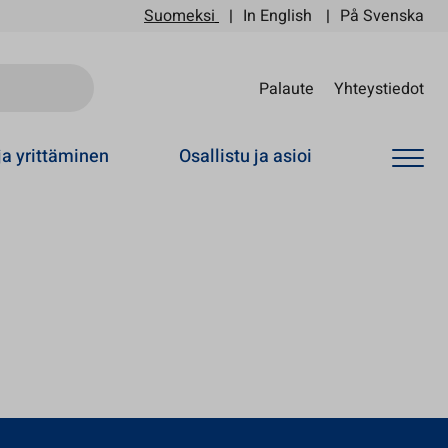
Suomeksi
In English
På Svenska
Sii
Palaute
Yhteystiedot
ja yrittäminen
Osallistu ja asioi