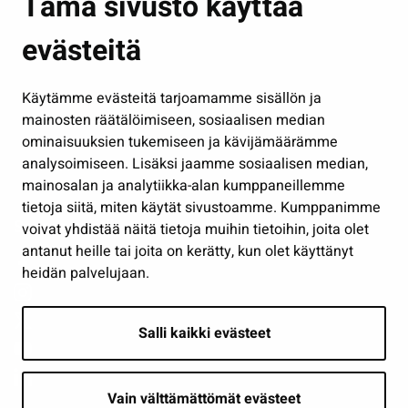
Tämä sivusto käyttää
Kasvatus ja opetus
evästeitä
Kulttuuri ja liikunta
Hallinto
Käytämme evästeitä tarjoamamme sisällön ja
Työ ja yrittäminen
mainosten räätälöimiseen, sosiaalisen median
Osallistu ja asioi
ominaisuuksien tukemiseen ja kävijämäärämme
analysoimiseen. Lisäksi jaamme sosiaalisen median,
Näytä omat evästeasetukseni
mainosalan ja analytiikka-alan kumppaneillemme
tietoja siitä, miten käytät sivustoamme. Kumppanimme
Seuraa meitä
voivat yhdistää näitä tietoja muihin tietoihin, joita olet
antanut heille tai joita on kerätty, kun olet käyttänyt
heidän palvelujaan.
Salli kaikki evästeet
Vain välttämättömät evästeet