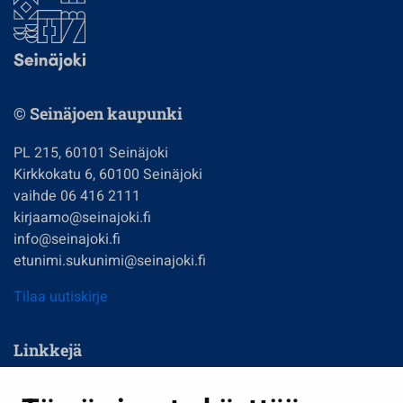
© Seinäjoen kaupunki
PL 215, 60101 Seinäjoki
Kirkkokatu 6, 60100 Seinäjoki
vaihde 06 416 2111
kirjaamo@seinajoki.fi
info@seinajoki.fi
etunimi.sukunimi@seinajoki.fi
Tilaa uutiskirje
Linkkejä
Asuminen ja ympäristö