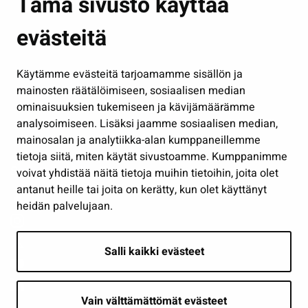
Tämä sivusto käyttää
Kasvatus ja opetus
evästeitä
Kulttuuri ja liikunta
Hallinto
Käytämme evästeitä tarjoamamme sisällön ja
Työ ja yrittäminen
mainosten räätälöimiseen, sosiaalisen median
Osallistu ja asioi
ominaisuuksien tukemiseen ja kävijämäärämme
analysoimiseen. Lisäksi jaamme sosiaalisen median,
Näytä omat evästeasetukseni
mainosalan ja analytiikka-alan kumppaneillemme
tietoja siitä, miten käytät sivustoamme. Kumppanimme
Seuraa meitä
voivat yhdistää näitä tietoja muihin tietoihin, joita olet
antanut heille tai joita on kerätty, kun olet käyttänyt
heidän palvelujaan.
Salli kaikki evästeet
Vain välttämättömät evästeet