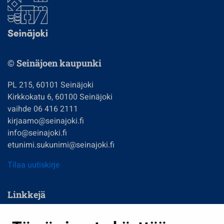
© Seinäjoen kaupunki
PL 215, 60101 Seinäjoki
Kirkkokatu 6, 60100 Seinäjoki
vaihde 06 416 2111
kirjaamo@seinajoki.fi
info@seinajoki.fi
etunimi.sukunimi@seinajoki.fi
Tilaa uutiskirje
Linkkejä
Asuminen ja ympäristö