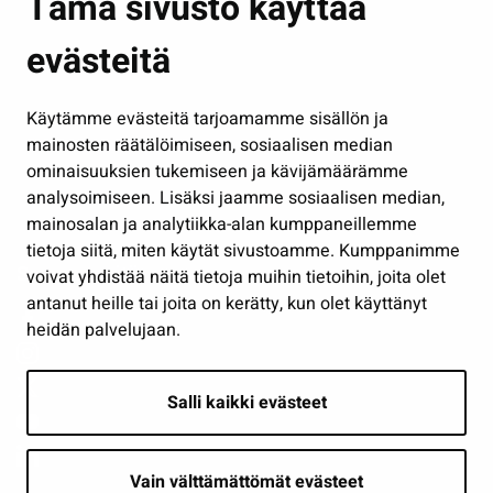
Tämä sivusto käyttää
Kasvatus ja opetus
evästeitä
Kulttuuri ja liikunta
Hallinto
Käytämme evästeitä tarjoamamme sisällön ja
Työ ja yrittäminen
mainosten räätälöimiseen, sosiaalisen median
Osallistu ja asioi
ominaisuuksien tukemiseen ja kävijämäärämme
analysoimiseen. Lisäksi jaamme sosiaalisen median,
Näytä omat evästeasetukseni
mainosalan ja analytiikka-alan kumppaneillemme
tietoja siitä, miten käytät sivustoamme. Kumppanimme
Seuraa meitä
voivat yhdistää näitä tietoja muihin tietoihin, joita olet
antanut heille tai joita on kerätty, kun olet käyttänyt
heidän palvelujaan.
Salli kaikki evästeet
Vain välttämättömät evästeet