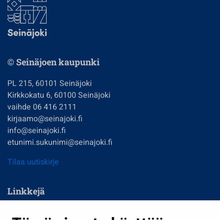
© Seinäjoen kaupunki
PL 215, 60101 Seinäjoki
Kirkkokatu 6, 60100 Seinäjoki
vaihde 06 416 2111
kirjaamo@seinajoki.fi
info@seinajoki.fi
etunimi.sukunimi@seinajoki.fi
Tilaa uutiskirje
Linkkejä
Asuminen ja ympäristö