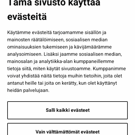
Tämä sivusto käyttää
Kasvatus ja opetus
evästeitä
Kulttuuri ja liikunta
Hallinto
Käytämme evästeitä tarjoamamme sisällön ja
Työ ja yrittäminen
mainosten räätälöimiseen, sosiaalisen median
Osallistu ja asioi
ominaisuuksien tukemiseen ja kävijämäärämme
analysoimiseen. Lisäksi jaamme sosiaalisen median,
Näytä omat evästeasetukseni
mainosalan ja analytiikka-alan kumppaneillemme
tietoja siitä, miten käytät sivustoamme. Kumppanimme
Seuraa meitä
voivat yhdistää näitä tietoja muihin tietoihin, joita olet
antanut heille tai joita on kerätty, kun olet käyttänyt
heidän palvelujaan.
Salli kaikki evästeet
Vain välttämättömät evästeet