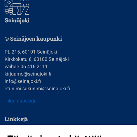
© Seinäjoen kaupunki
PL 215, 60101 Seinäjoki
Kirkkokatu 6, 60100 Seinäjoki
vaihde 06 416 2111
kirjaamo@seinajoki.fi
info@seinajoki.fi
etunimi.sukunimi@seinajoki.fi
Tilaa uutiskirje
Linkkejä
Asuminen ja ympäristö