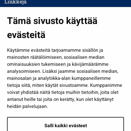
Linkkejä
Asuminen ja ympäristö
Tämä sivusto käyttää
Kasvatus ja opetus
evästeitä
Kulttuuri ja liikunta
Hallinto
Käytämme evästeitä tarjoamamme sisällön ja
Työ ja yrittäminen
mainosten räätälöimiseen, sosiaalisen median
Osallistu ja asioi
ominaisuuksien tukemiseen ja kävijämäärämme
analysoimiseen. Lisäksi jaamme sosiaalisen median,
Näytä omat evästeasetukseni
mainosalan ja analytiikka-alan kumppaneillemme
tietoja siitä, miten käytät sivustoamme. Kumppanimme
Seuraa meitä
voivat yhdistää näitä tietoja muihin tietoihin, joita olet
antanut heille tai joita on kerätty, kun olet käyttänyt
heidän palvelujaan.
Salli kaikki evästeet